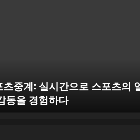
포츠중계: 실시간으로 스포츠의 
 감동을 경험하다