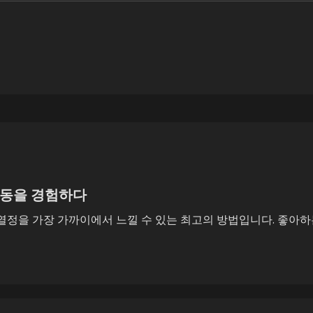
감동을 경험하다
정을 가장 가까이에서 느낄 수 있는 최고의 방법입니다. 좋아하는 